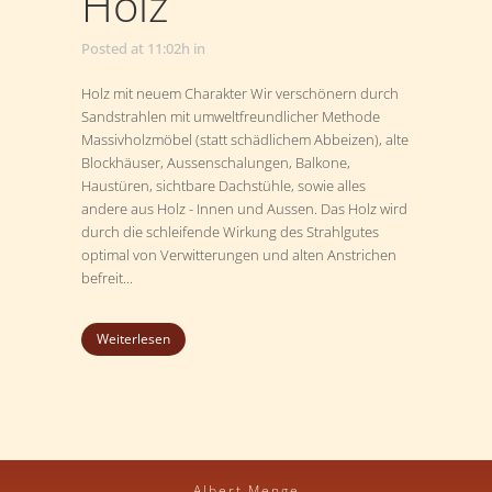
Holz
Posted at 11:02h
in
Holz mit neuem Charakter Wir verschönern durch
Sandstrahlen mit umweltfreundlicher Methode
Massivholzmöbel (statt schädlichem Abbeizen), alte
Blockhäuser, Aussenschalungen, Balkone,
Haustüren, sichtbare Dachstühle, sowie alles
andere aus Holz - Innen und Aussen. Das Holz wird
durch die schleifende Wirkung des Strahlgutes
optimal von Verwitterungen und alten Anstrichen
befreit...
Weiterlesen
Albert Menge